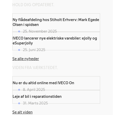
HOLD DIG OPDATERET.
Ny flådeafdeling hos Stiholt Erhverv: Mark Egede
Olsen i spidsen
25. November 2025
IVECO lancerer nye elektriske varebiler: eJolly og
eSuperJolly
25. Juni 2025
Se alle nyheder
VIDEN FRA VÆRKSTEDET.
Nu er du altid online med IVECO On
8. April 2025
Leje af bil i reparationstiden
31. Marts 2025
Se alt viden