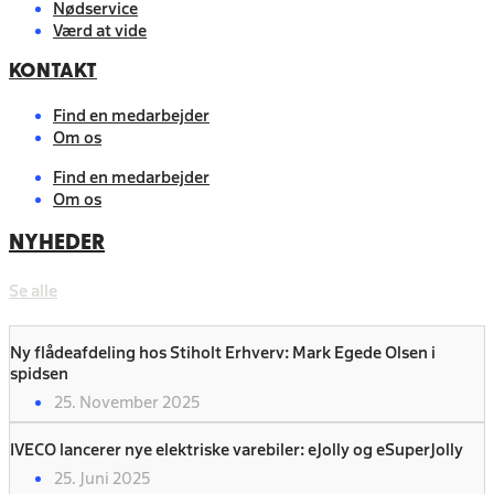
Nødservice
Værd at vide
KONTAKT
Find en medarbejder
Om os
Find en medarbejder
Om os
NYHEDER
Se alle
Ny flådeafdeling hos Stiholt Erhverv: Mark Egede Olsen i
spidsen
25. November 2025
IVECO lancerer nye elektriske varebiler: eJolly og eSuperJolly
25. Juni 2025