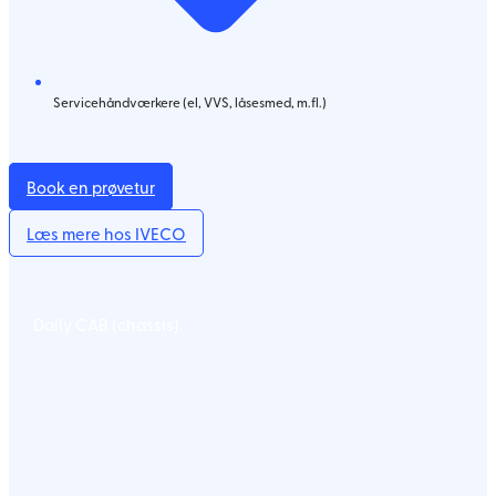
Servicehåndværkere (el, VVS, låsesmed, m.fl.)
Book en prøvetur
Læs mere hos IVECO
Daily CAB (chassis).