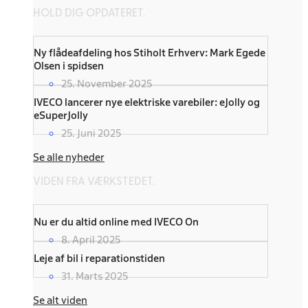
HOLD DIG OPDATERET.
Ny flådeafdeling hos Stiholt Erhverv: Mark Egede
Olsen i spidsen
25. November 2025
IVECO lancerer nye elektriske varebiler: eJolly og
eSuperJolly
25. Juni 2025
Se alle nyheder
VIDEN FRA VÆRKSTEDET.
Nu er du altid online med IVECO On
8. April 2025
Leje af bil i reparationstiden
31. Marts 2025
Se alt viden