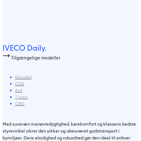
IVECO Daily.
Tilgængelige modeller
Kassebil
CAB
4x4
7-tons
CNG
Med suveræn manøvredygtighed, kørekomfort og klassens bedste
styrevinkel sikrer den sikker og ubesværet godstransport i
bymiljøer. Dens alsidighed og robusthed gør den ideel til enhver