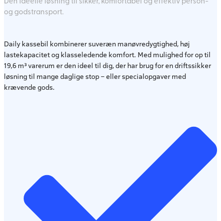
Den ideelle løsning til sikker, komfortabel og effektiv person-
og godstransport.
Daily kassebil kombinerer suveræn manøvredygtighed, høj
lastekapacitet og klasseledende komfort. Med mulighed for op til
19,6 m³ varerum er den ideel til dig, der har brug for en driftssikker
løsning til mange daglige stop – eller specialopgaver med
krævende gods.