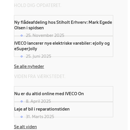
HOLD DIG OPDATERET.
Ny flådeafdeling hos Stiholt Erhverv: Mark Egede
Olsen i spidsen
25. November 2025
IVECO lancerer nye elektriske varebiler: eJolly og
eSuperJolly
25. Juni 2025
Se alle nyheder
VIDEN FRA VÆRKSTEDET.
Nu er du altid online med IVECO On
8. April 2025
Leje af bil i reparationstiden
31. Marts 2025
Se alt viden