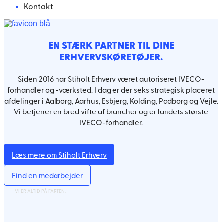
Kontakt
EN STÆRK PARTNER TIL DINE
ERHVERVSKØRETØJER.
Siden 2016 har Stiholt Erhverv været autoriseret IVECO-
forhandler og -værksted. I dag er der seks strategisk placeret
afdelinger i Aalborg, Aarhus, Esbjerg, Kolding, Padborg og Vejle.
Vi betjener en bred vifte af brancher og er landets største
IVECO-forhandler.
Læs mere om Stiholt Erhverv
Find en medarbejder
VI ER ALTID PÅ FARTEN.