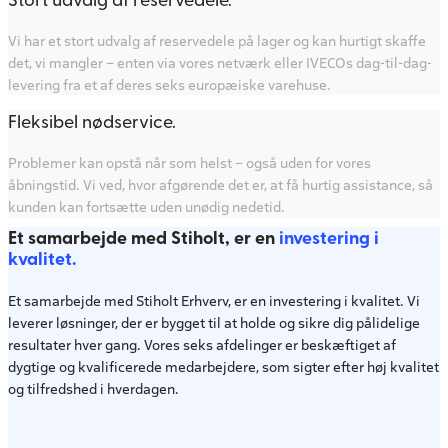
Vi har et stort udvalg af reservedele på lager og kan hurtigt skaffe
det, vi mangler – enten via vores netværk eller IVECOs dag-til-dag-
levering fra et af deres seks europæiske varehuse.
Fleksibel nødservice.
Problemer kan opstå når som helst – også uden for vores
åbningstid. Vi ved, hvor afgørende det er, at få hurtig assistance, så
kunden kan fortsætte uden unødig nedetid.
Et samarbejde med Stiholt, er en
investering i
kvalitet.
Et samarbejde med Stiholt Erhverv, er en investering i kvalitet. Vi
leverer løsninger, der er bygget til at holde og sikre dig pålidelige
resultater hver gang. Vores seks afdelinger er beskæftiget af
dygtige og kvalificerede medarbejdere, som sigter efter høj kvalitet
og tilfredshed i hverdagen.