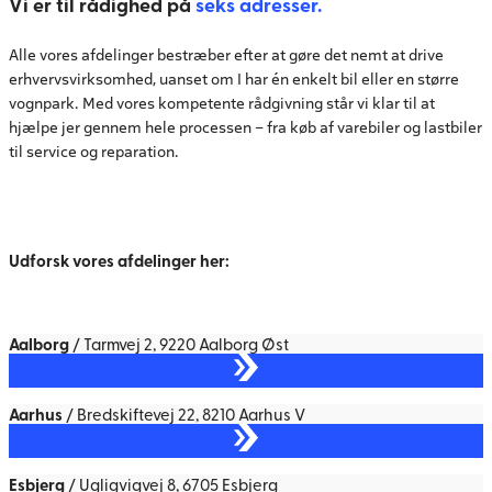
Vi er til rådighed på
seks adresser.
Alle vores afdelinger bestræber efter at gøre det nemt at drive
erhvervsvirksomhed, uanset om I har én enkelt bil eller en større
vognpark. Med vores kompetente rådgivning står vi klar til at
hjælpe jer gennem hele processen – fra køb af varebiler og lastbiler
til service og reparation.
Udforsk vores afdelinger her:
Aalborg
/ Tarmvej 2, 9220 Aalborg Øst
Aarhus
/ Bredskiftevej 22, 8210 Aarhus V
Esbjerg
/ Ugligvigvej 8, 6705 Esbjerg