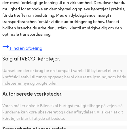
den mest fordelagtige løsning til din virksomhed. Derudover har du
mulighed for at booke en demokørsel og opleve køretøjet i praksis,
før du træffer din beslutning. Med en dybdegående indsigt i
transportbranchen forstår vi dine udfordringer og behov. Uanset
hvilken branche du arbejder i, står vi klar til at rådgive dig om den
optimale transportløsning.
Find en afdeling
Salg af IVECO-køretøjer.
Uanset om der er brug for en kompakt varebil til bykørsel eller en
kraftfuld lastbil til tunge opgaver, har vi den rette løsning, som både
indebærer nye og brugte biler.
Autoriserede værksteder.
Vores mål er enkelt: Bilen skal hurtigst muligt tilbage på vejen, så
kunderne kan køre ubesværet og uden afbrydelser. Vi sikrer, at dit
køretøj er klar til at yde sit bedste.
Stort udvalg af reservedele.